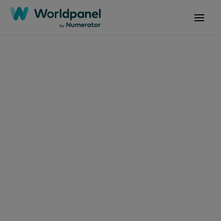
Artículos
20 de abril de 2026
El «atacarejo»
retrocede por primera
vez desde 2020,
mientras que el
comercio electrónico
alcanza una