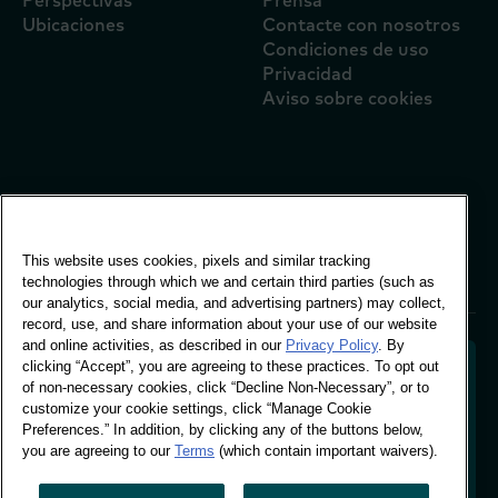
Perspectivas
Prensa
Ubicaciones
Contacte con nosotros
Condiciones de uso
Privacidad
Aviso sobre cookies
Oficina mundial
Vivo Building, 30
Stamford St, Londres
This website uses cookies, pixels and similar tracking
Londres SE1 9LQ
technologies through which we and certain third parties (such as
T +44 (0)207 076 9000
our analytics, social media, and advertising partners) may collect,
record, use, and share information about your use of our website
and online activities, as described in our
Privacy Policy
. By
clicking “Accept”, you are agreeing to these practices. To opt out
of non-necessary cookies, click “Decline Non-Necessary”, or to
customize your cookie settings, click “Manage Cookie
Descifrar el comportamiento de los compradores
Preferences.” In addition, by clicking any of the buttons below,
para dar forma al futuro de su marca. Transformar
you are agreeing to our
Terms
(which contain important waivers).
los datos de comportamiento en información
práctica para impulsar el crecimiento basado en
datos.