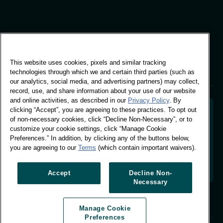
Oficina mundial
Vivo Building, 30
Stamford St, Londres
This website uses cookies, pixels and similar tracking
Londres SE1 9LQ
technologies through which we and certain third parties (such as
T +44 (0)207 076 9000
our analytics, social media, and advertising partners) may collect,
record, use, and share information about your use of our website
and online activities, as described in our
Privacy Policy
. By
clicking “Accept”, you are agreeing to these practices. To opt out
of non-necessary cookies, click “Decline Non-Necessary”, or to
customize your cookie settings, click “Manage Cookie
Descifrar el comportamiento de los compradores
Preferences.” In addition, by clicking any of the buttons below,
para dar forma al futuro de su marca. Transformar
you are agreeing to our
Terms
(which contain important waivers).
los datos de comportamiento en información
práctica para impulsar el crecimiento basado en
datos.
Accept
Decline Non-
Necessary
Administrar preferencias de cookies
Manage Cookie
© Worldpanel 2026
Preferences
Sitio web creado por T-F