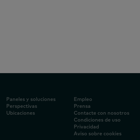
Artículos
5 de agosto de 2026
¿Quién pagó la guerra de los servicios de
reparto a domicilio? Las aplicaciones
asumieron el coste de la pugna por los
clientes durante el Mundial
Paneles y soluciones
Empleo
Perspectivas
Prensa
Ubicaciones
Contacte con nosotros
Condiciones de uso
Privacidad
Aviso sobre cookies