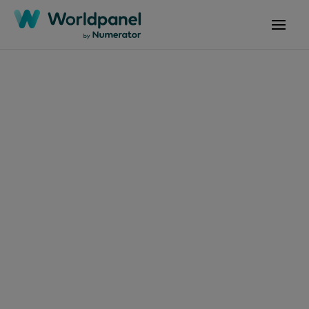
Artículos
24 de abril de 2026
Los hogares
monoparentales ya
representan el 35 %
en Brasil y están
cambiando los hábitos
de consumo de