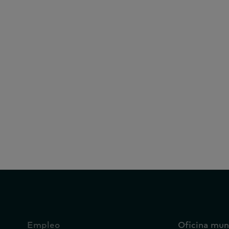
Informes
31 de julio de 2026
Referencia: Flash P07
Empleo
Oficina mun