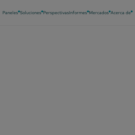
Paneles
Soluciones
Perspectivas
Informes
Mercados
Acerca de
 agosto de 2025
dencias de consu
cas P8 2025