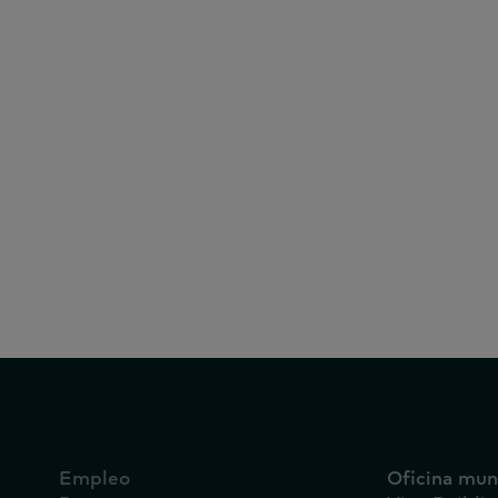
exterior
coreano
Segmentaci
Panel de gasolina
Portugués
Panel de compra
al
Español
Afiliado
Tecnología y
entretenimiento
inicana
Panel de uso
Empleo
Oficina mun