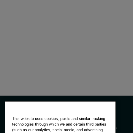
Artículos
América Latina
Bolivia
Oriente Medio
Brasil
América del Norte
América Centr
Chile
Colombia
Artículos
21 de mayo de 2025
Más allá de la cesta de la compra:
República Dom
comprender las diferencias y
Ecuador
oportunidades del sector de los productos
Egipto
de gran consumo en Uganda
Etiopía
Francia
Ghana
Global
India
This website uses cookies, pixels and similar tracking
Indonesia
technologies through which we and certain third parties
Paneles y soluciones
(such as our analytics, social media, and advertising
Irlanda