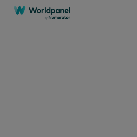
Categorías
Regiones
Mercados
Informes técnicos
África
Argelia
Seminarios web
Asia-Pacífico
Argentina
Estudios de casos
Europa
Australia
Informes
Global
Bangladesh