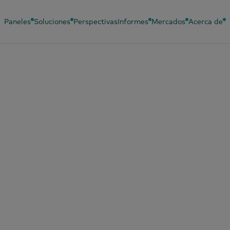
Paneles
Soluciones
Perspectivas
Informes
Mercados
Acerca de
Idiomas
Paneles relacionados
Soluciones re
Chino (simplificado)
Panel de bebés
Análisis del
comportami
Chino (tradicional)
Panel de belleza
Eficacia come
Español
Panel de moda
Encuesta de
Francés
Panel de publicidad
PanelVoice