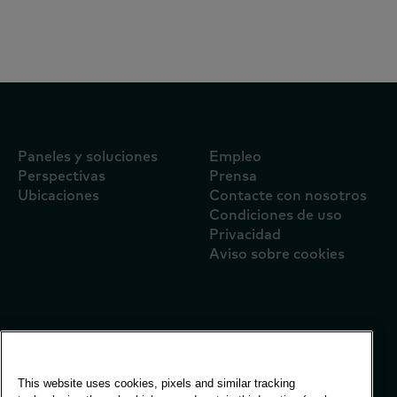
Siguiente
Siguiente
Paneles y soluciones
Empleo
Perspectivas
Prensa
Ubicaciones
Contacte con nosotros
Condiciones de uso
Privacidad
Aviso sobre cookies
Oficina mundial
Vivo Building, 30
Stamford St, Londres
This website uses cookies, pixels and similar tracking
Londres SE1 9LQ