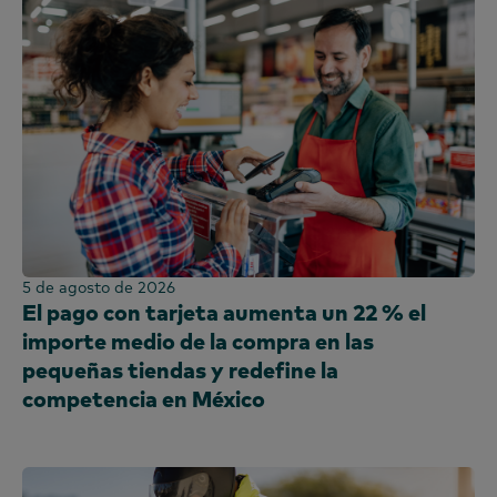
Bolivia
Análisis del comportamiento
Francés
América del Norte
Panel de moda
Brasil
Eficacia comercial
coreano
Panel de publicidad exterior
América Central
Encuesta de PanelVoice
Portugués
Panel de gasolina
Chile
Segmentación
Español
Panel de compra
Colombia
Afiliado
República Dominicana
Tecnología y entretenimiento
Ecuador
Panel de uso
Egipto
Etiopía
5 de agosto de 2026
Francia
El pago con tarjeta aumenta un 22 % el
importe medio de la compra en las
Ghana
pequeñas tiendas y redefine la
Global
competencia en México
India
Indonesia
Irlanda