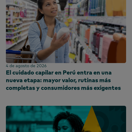
Sri Lanka
Taiwán
Tailandia
Uganda
Reino Unido e Irlanda
Emiratos Árabes Unidos
Reino Unido
Estados Unidos
4 de agosto de 2026
El cuidado capilar en Perú entra en una
Vietnam
nueva etapa: mayor valor, rutinas más
completas y consumidores más exigentes