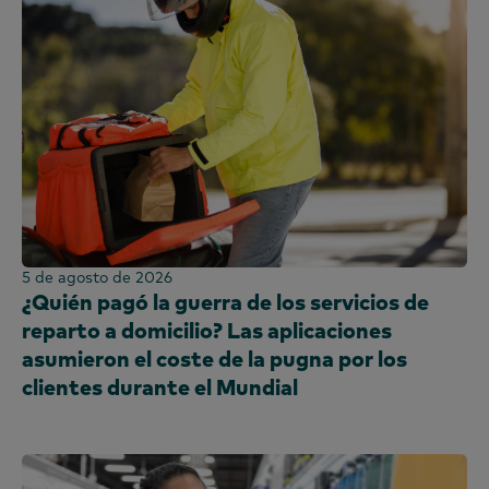
Kenia
Corea
China continental (CN)
China continental (EN)
Malasia
México
Marruecos
Nigeria
Perú
5 de agosto de 2026
¿Quién pagó la guerra de los servicios de
Filipinas
reparto a domicilio? Las aplicaciones
Portugal
asumieron el coste de la pugna por los
Arabia Saudí
clientes durante el Mundial
Escocia
Sudáfrica
España