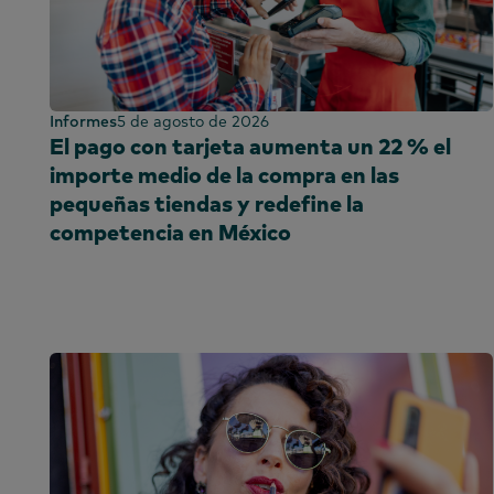
Oriente Medio
Brasil
América del Norte
América Centr
Chile
Colombia
Informes
5 de agosto de 2026
El pago con tarjeta aumenta un 22 % el
República Dom
importe medio de la compra en las
Ecuador
pequeñas tiendas y redefine la
Egipto
competencia en México
Etiopía
Francia
Ghana
Global
India
Indonesia
Irlanda