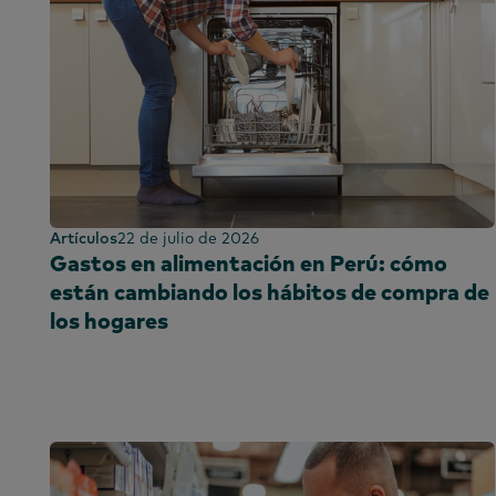
Sudáfrica
España
Sri Lanka
Taiwán
Tailandia
Uganda
Reino Unido e 
Artículos
22 de julio de 2026
Emiratos Árab
Gastos en alimentación en Perú: cómo
Unidos
están cambiando los hábitos de compra de
Reino Unido
los hogares
Estados Unido
Vietnam