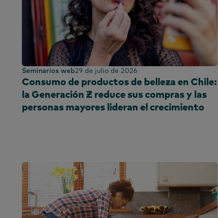
Kenia
Corea
China continen
(CN)
China continen
(EN)
Seminarios web
29 de julio de 2026
Consumo de productos de belleza en Chile:
Malasia
la Generación Z reduce sus compras y las
México
personas mayores lideran el crecimiento
Marruecos
Nigeria
Perú
Filipinas
Portugal
Arabia Saudí
Escocia