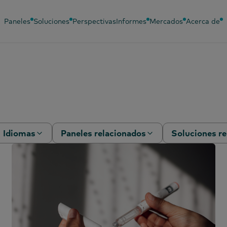
Paneles
Soluciones
Perspectivas
Informes
Mercados
Acerca de
Idiomas
Paneles relacionados
Soluciones re
Chino (simplificado)
Panel de bebés
Análisis del
comportami
Chino (tradicional)
Panel de belleza
Eficacia come
Español
Panel de moda
Encuesta de
Francés
Panel de publicidad
PanelVoice
exterior
coreano