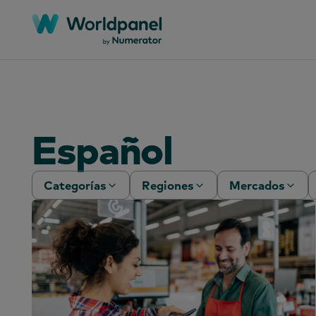
Español
Categorías
Regiones
Mercados
Informes técnicos
África
Argelia
Seminarios web
Asia-Pacífico
Argentina
Estudios de casos
Europa
Australia
Informes
Global
Bangladesh
Artículos
América Latina
Bolivia