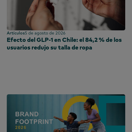
Segmentaci
Panel de gasolina
Portugués
Panel de compra
al
Español
Afiliado
Tecnología y
Artículos
5 de agosto de 2026
entretenimiento
Efecto del GLP-1 en Chile: el 84,2 % de los
inicana
Panel de uso
usuarios redujo su talla de ropa