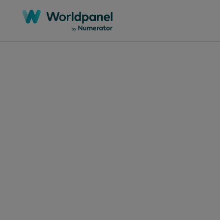
Categorías
Regiones
Mercados
Informes técnicos
África
Argelia
Seminarios web
Asia-Pacífico
Argentina
Estudios de casos
Europa
Australia
Informes
Global
Bangladesh