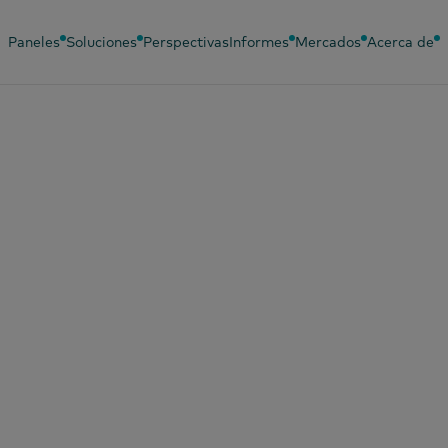
Paneles
Soluciones
Perspectivas
Informes
Mercados
Acerca de
Idiomas
Paneles relacionados
Soluciones re
Chino (simplificado)
Panel de bebés
Análisis del
comportami
Chino (tradicional)
Panel de belleza
Eficacia come
Español
Panel de moda
Encuesta de
Francés
Panel de publicidad
PanelVoice